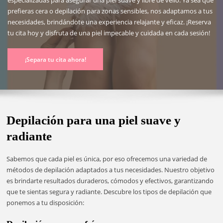
especializadas para asegurar una piel suave y libre de vello. Ya sea que
prefieras cera o depilación para zonas sensibles, nos adaptamos a tus
necesidades, brindándote una experiencia relajante y eficaz. ¡Reserva
tu cita hoy y disfruta de una piel impecable y cuidada en cada sesión!
¡Separa tu cita ahora!
Depilación para una piel suave y
radiante
Sabemos que cada piel es única, por eso ofrecemos una variedad de
métodos de depilación adaptados a tus necesidades. Nuestro objetivo
es brindarte resultados duraderos, cómodos y efectivos, garantizando
que te sientas segura y radiante. Descubre los tipos de depilación que
ponemos a tu disposición: