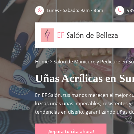
Lunes - Sábado: 9am - 8pm
98
Home
Salón de Manicure y Pedicure en S

Uñas Acrílicas en Su
En EF Salón, tus manos merecen el mejor cui
luzcas unas uñas impecables, resistentes y 
tendencias en diseño, garantizando uñas d
¡Separa tu cita ahora!