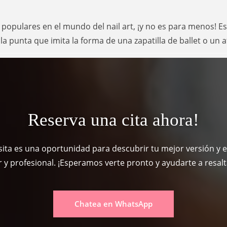
ás populares en el mundo del nail art, ¡y no es para menos! E
la punta que imita la forma de una zapatilla de ballet o un 
Reserva una cita ahora!
isita es una oportunidad para descubrir tu mejor versión y e
y profesional. ¡Esperamos verte pronto y ayudarte a resaltar
Chatea en WhatsApp