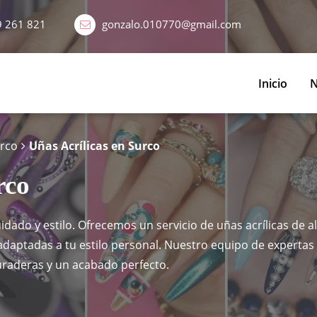
9 261 821
gonzalo.010770@gmail.com
Inicio
N
urco
Uñas Acrílicas en Surco

rco
dado y estilo. Ofrecemos un servicio de uñas acrílicas de a
adaptadas a tu estilo personal. Nuestro equipo de expertas 
uraderas y un acabado perfecto.