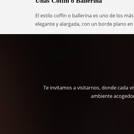
Uñas Coffin o Ballerina
El estilo coffin o ballerina es uno de los m
elegante y alargada, con un borde plano en 
Te invitamos a visitarnos, donde cada v
ambiente acogedor 