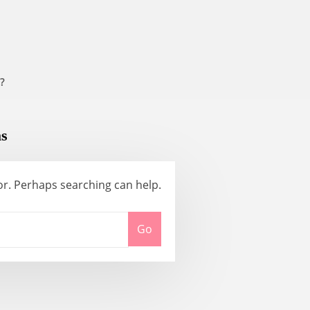
?
as
for. Perhaps searching can help.
Go